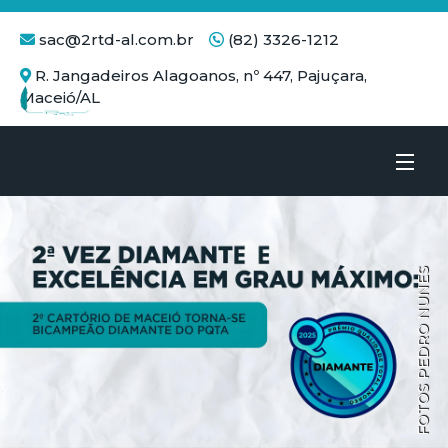
sac@2rtd-al.com.br
(82) 3326-1212
R. Jangadeiros Alagoanos, nº 447, Pajuçara,
Maceió/AL
Sobre
Serviços
FOTOS PEDRO NUNES
Notícias
Emolumentos
Links úteis