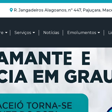
R. Jangadeiros Alagoanos, nº 447, Pajuçara, Mac
re
Serviços
Notícias
Emolumentos
L
m somos
Títulos e Documentos
Tabela A – Atos dos Tab
tidade Organizacional
Pessoa Jurídica
Tabela D - Atos dos Re
sparência
Notas
Tabela O - Comum a to
Tabelionato de Notas
Atos dos oficiais - Reg