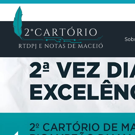
Sob
Que
Iden
Tran