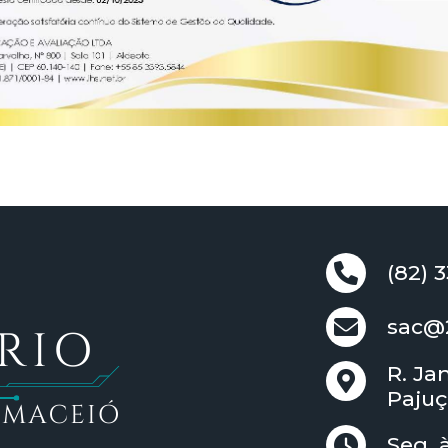
(82) 
sac@2
R. Ja
Pajuç
Seg. 