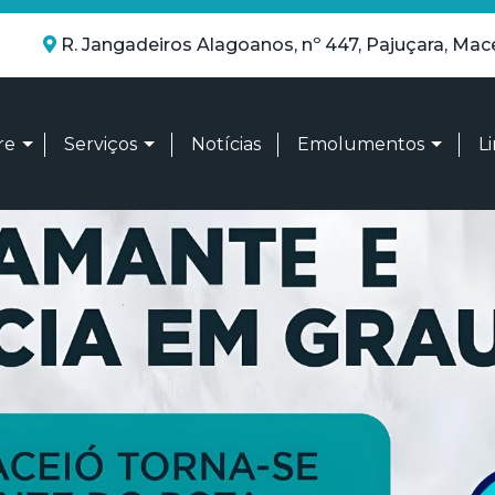
R. Jangadeiros Alagoanos, nº 447, Pajuçara, Mac
re
Serviços
Notícias
Emolumentos
L
m somos
Títulos e Documentos
Tabela A – Atos dos Tab
tidade Organizacional
Pessoa Jurídica
Tabela D - Atos dos Re
sparência
Notas
Tabela O - Comum a to
Tabelionato de Notas
Atos dos oficiais - Reg