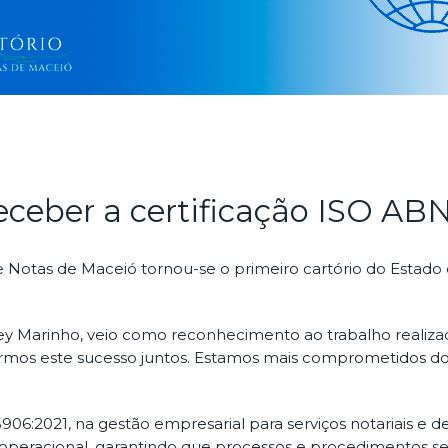
 receber a certificação ISO A
e Notas de Maceió tornou-se o primeiro cartório do Estado 
iney Marinho, veio como reconhecimento ao trabalho realiz
girmos este sucesso juntos. Estamos mais comprometidos d
021, na gestão empresarial para serviços notariais e de r
a operacional, garantindo que processos e procedimentos s