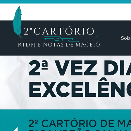
Sob
Que
Iden
Tran