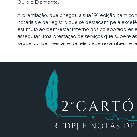
Ouro e Diamante.
A premiação, que chegou à sua 19ª edição, tem como
notariais e de registro que se destacam pela exce
estímulo ao bem-estar interno dos colaboradores e 
assegurar uma prestação de serviços que supere as
saúde, do bem-estar e da felicidade no ambiente la