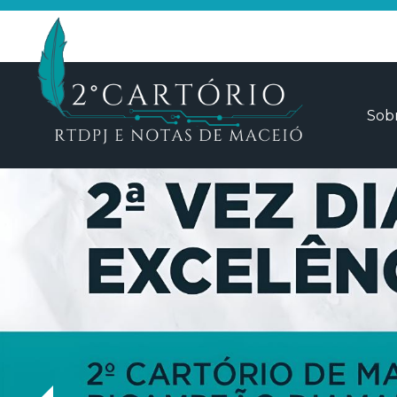
Sob
Que
Iden
Tran