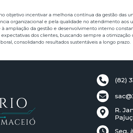
 objetivo incentivar a melhoria contínua da gestão das un
lência organizacional e pela qualidade no atendimento aos
à ampliação da gestão e desenvolvimento interno constante
 expectativas dos clientes, buscando sempre a otimização 
boral, consolidando resultados sustentáveis a longo prazo.
(82) 
sac@2
R. Ja
Pajuç
Seg. 