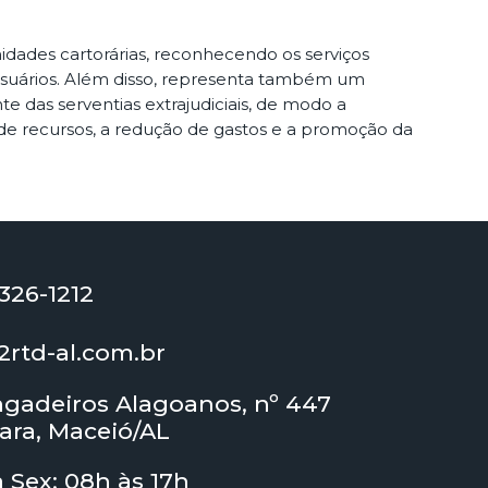
idades cartorárias, reconhecendo os serviços
 usuários. Além disso, representa também um
 das serventias extrajudiciais, de modo a
de recursos, a redução de gastos e a promoção da
3326-1212
rtd-al.com.br
ngadeiros Alagoanos, nº 447
ara, Maceió/AL
à Sex: 08h às 17h