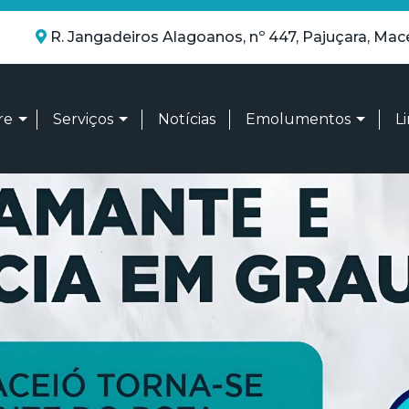
R. Jangadeiros Alagoanos, nº 447, Pajuçara, Mac
re
Serviços
Notícias
Emolumentos
L
m somos
Títulos e Documentos
Tabela A – Atos dos Tab
tidade Organizacional
Pessoa Jurídica
Tabela D - Atos dos Re
sparência
Notas
Tabela O - Comum a to
Tabelionato de Notas
Atos dos oficiais - Reg